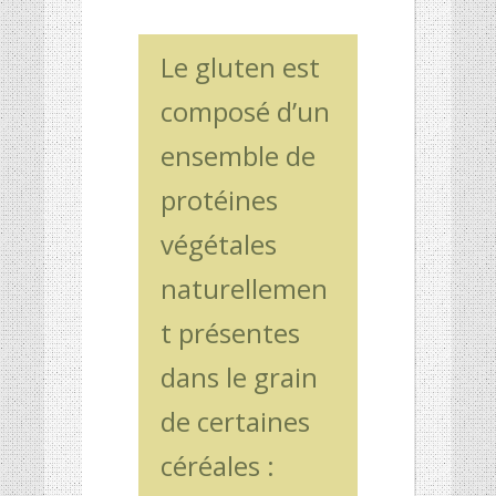
HISTOIRE DES CULTURES
HISTOIRE DES CULTURES
Le gluten est
L’association
L’association
composé d’un
Et si on parlait un peu d’agriculture ?
Et si on parlait un peu d’agriculture ?
Inscriptions newsletter, questions…
Inscriptions newsletter, questions…
ensemble de
Mentions Légales
Mentions Légales
protéines
Google+
Google+
végétales
naturellemen
t présentes
dans le grain
de certaines
céréales :