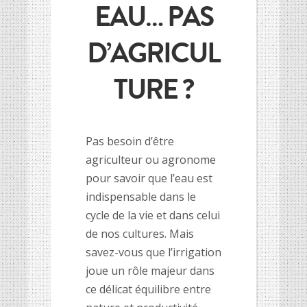
EAU… PAS
HISTOIRE DES CULTURES
HISTOIRE DES CULTURES
D’AGRICUL
L’association
L’association
Et si on parlait un peu d’agriculture ?
Et si on parlait un peu d’agriculture ?
TURE ?
Inscriptions newsletter, questions…
Inscriptions newsletter, questions…
Mentions Légales
Mentions Légales
Google+
Google+
Pas besoin d’être
agriculteur ou agronome
pour savoir que l’eau est
indispensable dans le
cycle de la vie et dans celui
de nos cultures. Mais
savez-vous que l’irrigation
joue un rôle majeur dans
ce délicat équilibre entre