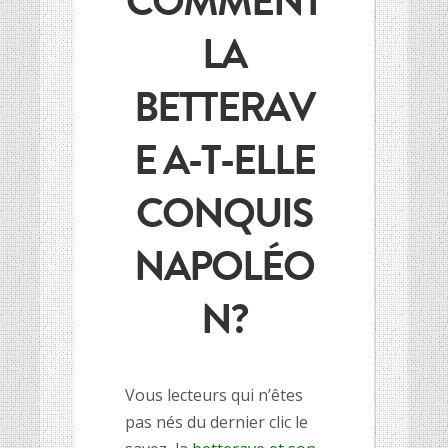
COMMENT
HISTOIRE DES CULTURES
HISTOIRE DES CULTURES
LA
L’association
L’association
BETTERAV
Et si on parlait un peu d’agriculture ?
Et si on parlait un peu d’agriculture ?
Inscriptions newsletter, questions…
Inscriptions newsletter, questions…
E A-T-ELLE
Mentions Légales
Mentions Légales
Google+
Google+
CONQUIS
NAPOLÉO
N?
Vous lecteurs qui n’êtes
pas nés du dernier clic le