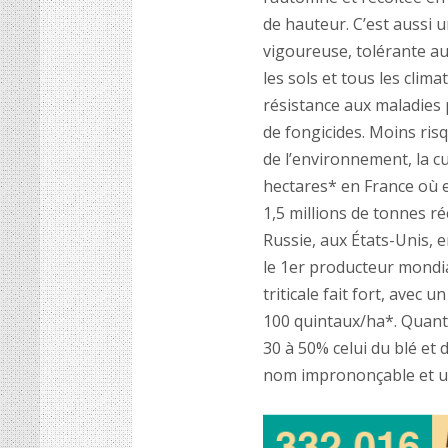
de hauteur.
C
’est aussi 
vigoureuse, tolérante au
les sols et tous les clima
r
ésistance aux maladies
de fongicides. Moins ris
de l’environnement, la cu
hectares* en France où e
1,5 millions de tonnes ré
Russie, aux États-Unis, e
le 1
er
producteur mondial
triticale fait fort, avec 
100 quintaux/ha*. Quant 
30 à 50% celui du blé et
nom imprononçable et u