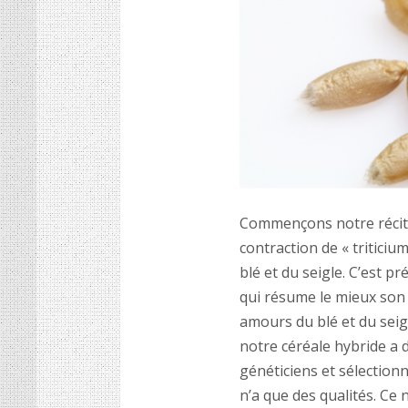
Commençons notre récit 
contraction de «
triticiu
blé et du seigle. C’est p
qui résume le mieux son 
amours du blé et du seig
notre cé
r
éale hybride a 
gé
n
éticiens et sélection
n’a que des qualités. Ce 