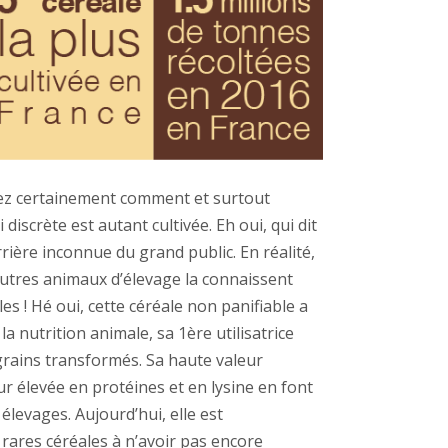
z certainement comment et surtout
 discrète est autant cultivée. Eh oui, qui dit
rière inconnue du grand public. En réalité,
et autres animaux d’élevage la connaissent
les ! Hé oui, cette
c
é
r
éale non panifiable a
s
la nutrition animale,
sa
1ère
utilisatrice
grains transformés. Sa haute valeur
ur é
lev
ée en protéines et en lysine en font
 é
levages. Aujourd’hui, e
lle est
 r
are
s
c
é
r
é
ale
s à
n
’avoir pas encore