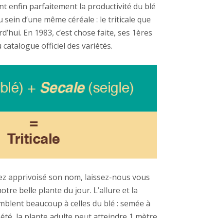
nt enfin parfaitement la productivité du blé
 au sein d’une même cé
r
éale : le triticale que
rd’
hui.
En 1983, c’est chose faite, ses 1è
res
 catalogue officiel des varié
t
é
s.
z apprivoisé son nom, laissez-nous vous
tre belle plante du jour. L’allure et la
semblent beaucoup à celles du
bl
é : s
em
é
e
à
 é
t
é, la plante adulte peut atteindre 1 mètre