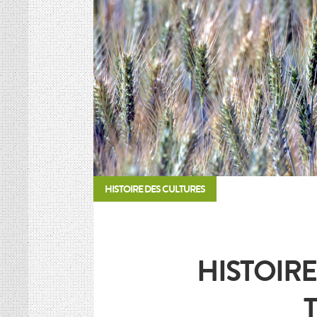
HISTOIRE DES CULTURES
L’association
Et si on parlait un peu d’agriculture ?
Inscriptions newsletter, questions…
Mentions Légales
Google+
HISTOIRE DES CULTURES
HISTOIRE