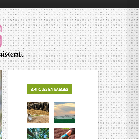
RÉSONNANCES
ALIMENTATION
ÉCONOMIE
ENVIRONNEMENT
INNOVATION
PORTRAITS
ARTICLES EN IMAGES
SOCIÉTÉ
MOTS D’AGRICULTURE
L’AGRICULTURE EN BREF
LES CONNAISSEURS
VIE DES CULTURES