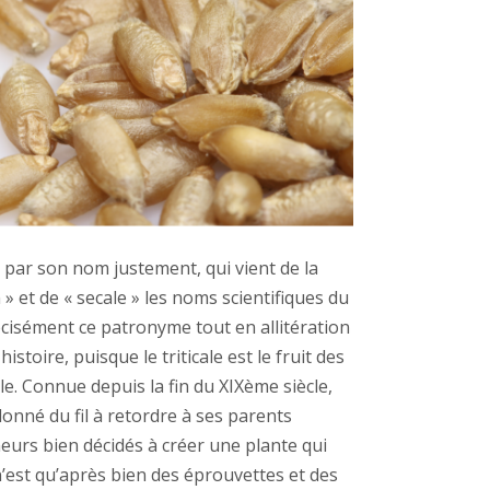
par son nom justement, qui vient de la
m
» et de «
secale
» les noms scientifiques du
récisément ce patronyme tout en allitération
histoire, puisque l
e triticale
est le fruit des
le. Connue depuis la fin du XIXème siècle,
donné du fil à
retordre
à ses parents
neurs bien décidés à créer une plante qui
n’est qu’après bien des éprouvettes et des