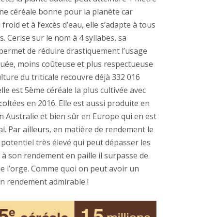
une cé
r
éale bonne pour la planète car
 froid et à
l
’
exc
ès d’eau, elle s’
adapte
à tous
ts. Cerise sur le nom à 4 syllabes
, sa
 permet de réduire drastiquement l’usage
quée, moins coûteuse et plus respectueuse
lture du triticale recouvre dé
j
à
332
016
lle est
5
ème cé
r
éale la plus cultivée avec
colt
ées en 2016. Elle est aussi produite en
n Australie et bien sûr en Europe qui en est
. Par ailleurs, e
n mati
ère de rendement le
un potentiel très élevé qui peut dépasser les
à son rendement en paille il surpasse de
 de l’orge. Comme quoi on peut avoir un
n rendement admirable !