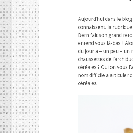
Aujourd’hui dans le blog 
connaissent, la rubrique
Bern fait son grand retou
entend vous là-bas ! Alor
du jour a – un peu – un
chaussettes de l’archidu
c
é
r
éales ? Oui on vous l’
nom difficile à articuler
céréales.