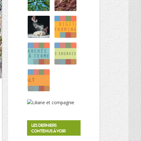
HISTOIRE DES CULTURES
L’association
Et si on parlait un peu d’agriculture ?
Inscriptions newsletter, questions…
Mentions Légales
Google+
LES DERNIERS
CONTENUS À VOIR