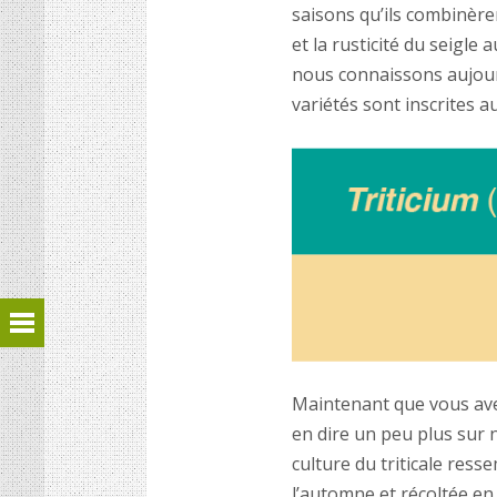
saisons qu’ils combinère
et la rusticité du seigle
nous connaissons aujou
vari
é
t
és sont inscrites au
Maintenant que vous ave
en dire un peu plus sur no
culture du triticale res
l
’automne et ré
colt
ée en