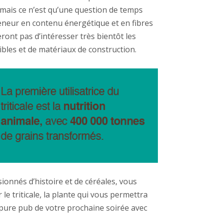
, mais ce n’est qu’une question de temps
teneur en contenu é
nerg
étique et en fibres
ront pas d’
int
é
resser tr
è
s bient
ôt les
bles et de matériaux de construction.
sionnés d’histoire et de céréales, vous
le triticale, la plante qui vous permettra
upure pub de votre prochaine soirée avec