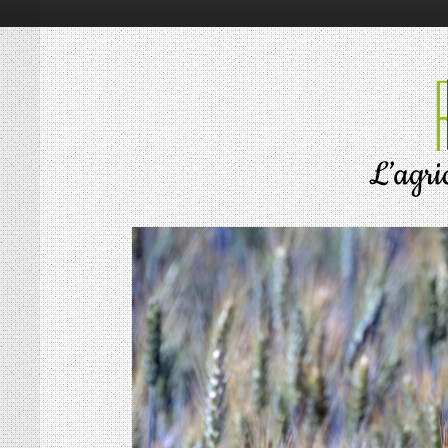
Google+
RÉSONNANCES
ALIMENTATION
ÉCONOMIE
ENVIRONNEMENT
INNOVATION
PORTRAITS
SOCIÉTÉ
MOTS D’AGRICULTURE
L’AGRICULTURE EN BREF
LES CONNAISSEURS
VIE DES CULTURES