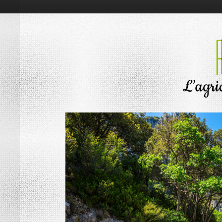
Google+
RÉSONNANCES
ALIMENTATION
ÉCONOMIE
ENVIRONNEMENT
INNOVATION
PORTRAITS
SOCIÉTÉ
MOTS D’AGRICULTURE
L’AGRICULTURE EN BREF
LES CONNAISSEURS
VIE DES CULTURES