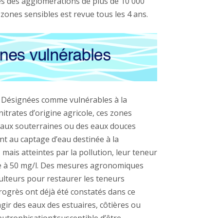
es des agglomérations de plus de 10 000
s zones sensibles est revue tous les 4 ans.
. Désignées comme vulnérables à la
 nitrates d’origine agricole, ces zones
aux souterraines ou des eaux douces
vent au captage d’eau destinée à la
is atteintes par la pollution, leur teneur
re à 50 mg/l. Des mesures agronomiques
ulteurs pour restaurer les teneurs
rogrès ont déjà été constatés dans ce
agir des eaux des estuaires, côtières ou
eutrophisation*susceptible d’être