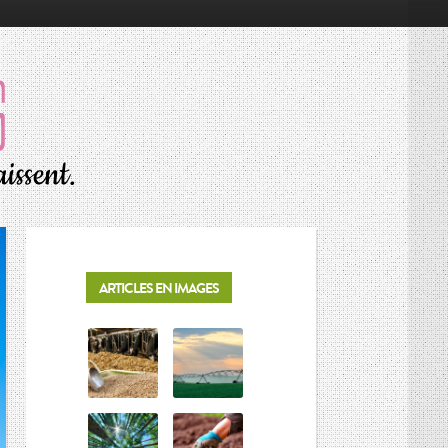
RÉSONNANCES
ALIMENTATION
ÉCONOMIE
ENVIRONNEMENT
INNOVATION
PORTRAITS
ARTICLES EN IMAGES
SOCIÉTÉ
MOTS D’AGRICULTURE
L’AGRICULTURE EN BREF
LES CONNAISSEURS
VIE DES CULTURES