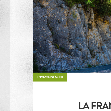
HISTOIRE DES CULTURES
L’association
Et si on parlait un peu d’agriculture ?
Inscriptions newsletter, questions…
Mentions Légales
Google+
ENVIRONNEMENT
LA FRA