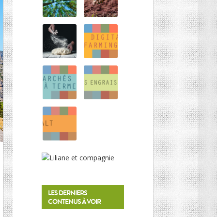
HISTOIRE DES CULTURES
L’association
Et si on parlait un peu d’agriculture ?
Inscriptions newsletter, questions…
Mentions Légales
Google+
LES DERNIERS
CONTENUS À VOIR