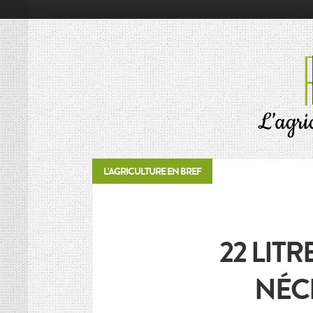
Google+
RÉSONNANCES
ALIMENTATION
ÉCONOMIE
ENVIRONNEMENT
INNOVATION
L'AGRICULTURE EN BREF
PORTRAITS
SOCIÉTÉ
MOTS D’AGRICULTURE
22 LITR
L’AGRICULTURE EN BREF
NÉCE
LES CONNAISSEURS
VIE DES CULTURES