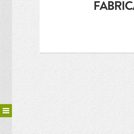
FABRIC
HISTOIRE DES CULTURES
L’association
Et si on parlait un peu d’agriculture ?
Inscriptions newsletter, questions…
Mentions Légales
Google+