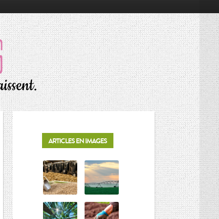
RÉSONNANCES
ALIMENTATION
ÉCONOMIE
ENVIRONNEMENT
INNOVATION
PORTRAITS
ARTICLES EN IMAGES
SOCIÉTÉ
MOTS D’AGRICULTURE
L’AGRICULTURE EN BREF
LES CONNAISSEURS
VIE DES CULTURES