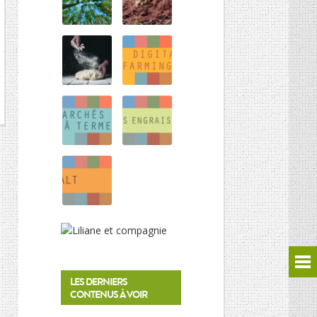
HISTOIRE DES CULTURES
L’association
Et si on parlait un peu d’agriculture ?
Inscriptions newsletter, questions…
Mentions Légales
Google+
LES DERNIERS
CONTENUS À VOIR