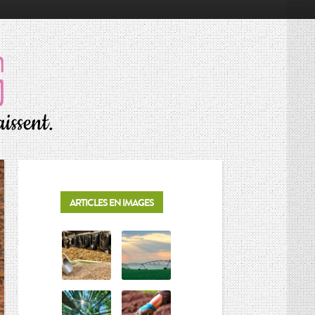
RÉSONNANCES
ALIMENTATION
ÉCONOMIE
ENVIRONNEMENT
INNOVATION
PORTRAITS
ARTICLES EN IMAGES
SOCIÉTÉ
MOTS D’AGRICULTURE
L’AGRICULTURE EN BREF
LES CONNAISSEURS
VIE DES CULTURES