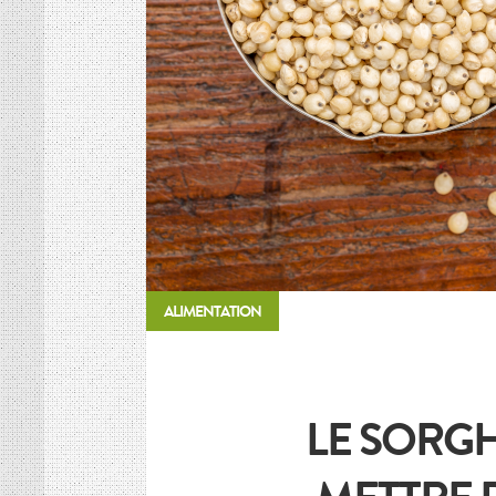
HISTOIRE DES CULTURES
L’association
Et si on parlait un peu d’agriculture ?
Inscriptions newsletter, questions…
Mentions Légales
Google+
ALIMENTATION
LE SORGH