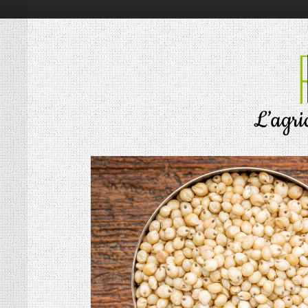
Google+
RÉSONNANCES
ALIMENTATION
ÉCONOMIE
ENVIRONNEMENT
INNOVATION
PORTRAITS
SOCIÉTÉ
MOTS D’AGRICULTURE
L’AGRICULTURE EN BREF
LES CONNAISSEURS
VIE DES CULTURES