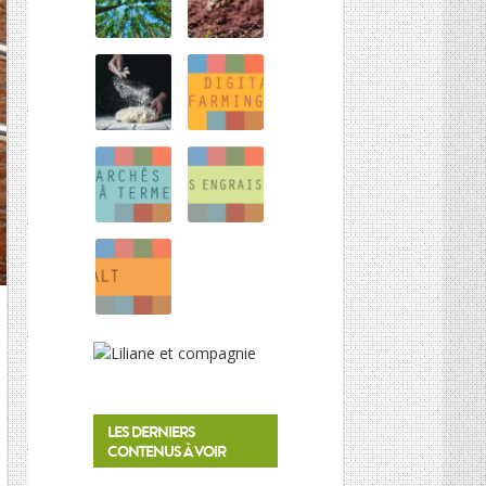
HISTOIRE DES CULTURES
L’association
Et si on parlait un peu d’agriculture ?
Inscriptions newsletter, questions…
Mentions Légales
Google+
LES DERNIERS
CONTENUS À VOIR