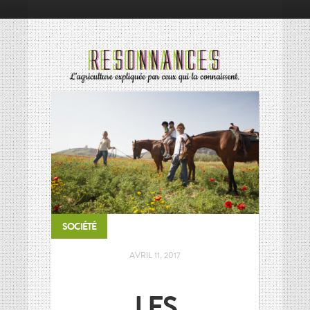
Google+
RÉSONNANCES
RÉSONNANCES
ALIMENTATION
ALIMENTATION
ÉCONOMIE
ÉCONOMIE
ENVIRONNEMENT
ENVIRONNEMENT
INNOVATION
INNOVATION
PORTRAITS
PORTRAITS
SOCIÉTÉ
SOCIÉTÉ
SOCIÉTÉ
MOTS D’AGRICULTURE
MOTS D’AGRICULTURE
L’AGRICULTURE EN BREF
L’AGRICULTURE EN BREF
AVRIL 11, 2017
LES CONNAISSEURS
LES CONNAISSEURS
LES
VIE DES CULTURES
VIE DES CULTURES