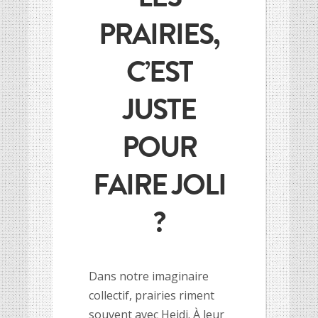
HISTOIRE DES CULTURES
HISTOIRE DES CULTURES
PRAIRIES,
L’association
L’association
C’EST
Et si on parlait un peu d’agriculture ?
Et si on parlait un peu d’agriculture ?
Inscriptions newsletter, questions…
Inscriptions newsletter, questions…
JUSTE
Mentions Légales
Mentions Légales
Google+
Google+
POUR
FAIRE JOLI
?
Dans notre imaginaire
collectif, prairies riment
souvent avec Heidi. À leur