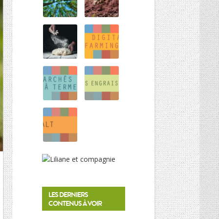
HISTOIRE DES CULTURES
L’association
Et si on parlait un peu d’agriculture ?
Inscriptions newsletter, questions…
Mentions Légales
Google+
LES DERNIERS
CONTENUS À VOIR