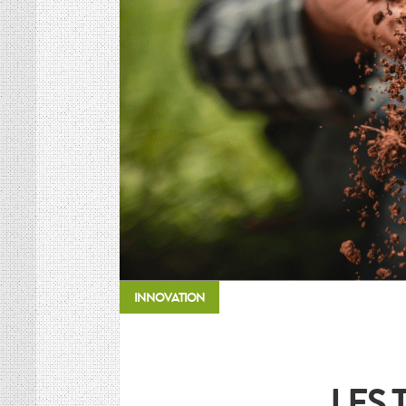
HISTOIRE DES CULTURES
L’association
Et si on parlait un peu d’agriculture ?
Inscriptions newsletter, questions…
Mentions Légales
Google+
INNOVATION
LES