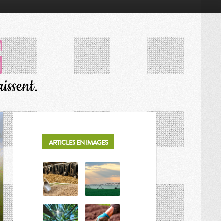
RÉSONNANCES
ALIMENTATION
ÉCONOMIE
ENVIRONNEMENT
INNOVATION
PORTRAITS
ARTICLES EN IMAGES
SOCIÉTÉ
MOTS D’AGRICULTURE
L’AGRICULTURE EN BREF
LES CONNAISSEURS
VIE DES CULTURES