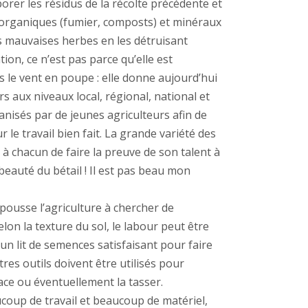
porer les résidus de la récolte précédente et
ts organiques (fumier, composts) et minéraux
es mauvaises herbes en les détruisant
on, ce n’est pas parce qu’elle est
us le vent en poupe : elle donne aujourd’hui
s aux niveaux local, régional, national et
nisés par de jeunes agriculteurs afin de
r le travail bien fait. La grande variété des
 à chacun de faire la preuve de son talent à
beauté du bétail ! Il est pas beau mon
 pousse l’agriculture à chercher de
lon la texture du sol, le labour peut être
un lit de semences satisfaisant pour faire
tres outils doivent être utilisés pour
ace ou éventuellement la tasser.
ucoup de travail et beaucoup de matériel,