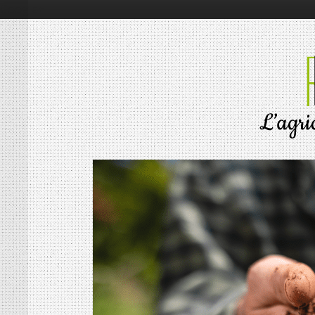
Google+
RÉSONNANCES
ALIMENTATION
ÉCONOMIE
ENVIRONNEMENT
INNOVATION
PORTRAITS
SOCIÉTÉ
MOTS D’AGRICULTURE
L’AGRICULTURE EN BREF
LES CONNAISSEURS
VIE DES CULTURES