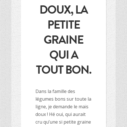
DOUX, LA
HISTOIRE DES CULTURES
HISTOIRE DES CULTURES
PETITE
L’association
L’association
Et si on parlait un peu d’agriculture ?
Et si on parlait un peu d’agriculture ?
GRAINE
Inscriptions newsletter, questions…
Inscriptions newsletter, questions…
Mentions Légales
Mentions Légales
QUI A
Google+
Google+
TOUT BON.
Dans la famille des
légumes bons sur toute la
ligne, je demande le maïs
doux ! Hé oui, qui aurait
cru qu’une si petite graine