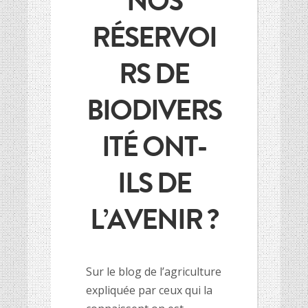
NOS
HISTOIRE DES CULTURES
HISTOIRE DES CULTURES
RÉSERVOI
L’association
L’association
RS DE
Et si on parlait un peu d’agriculture ?
Et si on parlait un peu d’agriculture ?
Inscriptions newsletter, questions…
Inscriptions newsletter, questions…
BIODIVERS
Mentions Légales
Mentions Légales
Google+
Google+
ITÉ ONT-
ILS DE
L’AVENIR ?
Sur le blog de l’agriculture
expliquée par ceux qui la