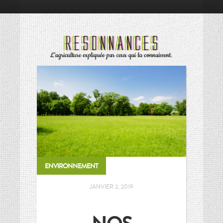
Google+
RÉSONNANCES
RÉSONNANCES
ALIMENTATION
ALIMENTATION
ÉCONOMIE
ÉCONOMIE
ENVIRONNEMENT
ENVIRONNEMENT
INNOVATION
INNOVATION
PORTRAITS
PORTRAITS
SOCIÉTÉ
SOCIÉTÉ
ENVIRONNEMENT
MOTS D’AGRICULTURE
MOTS D’AGRICULTURE
L’AGRICULTURE EN BREF
L’AGRICULTURE EN BREF
JANVIER 2, 2019
LES CONNAISSEURS
LES CONNAISSEURS
VIE DES CULTURES
VIE DES CULTURES