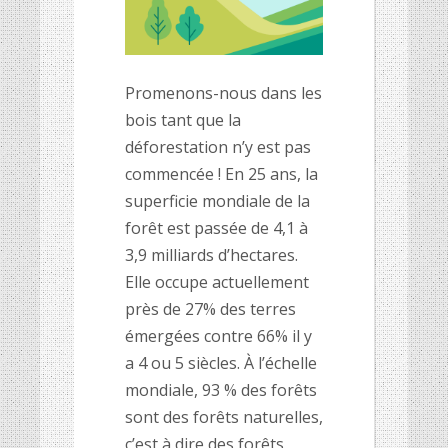
Promenons-nous dans les
bois tant que la
déforestation n’y est pas
commencée ! En 25 ans, la
superficie mondiale de la
forêt est passée de 4,1 à
3,9 milliards d’
hectares
.
Elle occupe actuellement
près de 27% des terres
é
merg
ées contre 66% i
l y
a 4 ou 5 si
ècles. À l’échelle
mondiale, 93 % des forêts
sont des forêts naturelles,
c’est à dire des forêts